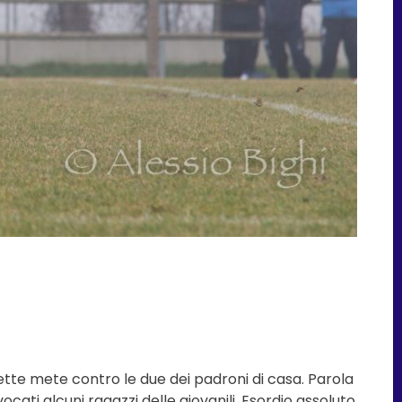
ette mete contro le due dei padroni di casa. Parola
ocati alcuni ragazzi delle giovanili. Esordio assoluto