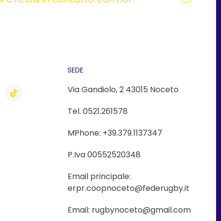
SEDE
Via Gandiolo, 2 43015 Noceto
Tel. 0521.261578
MPhone: +39.379.1137347
P.Iva 00552520348
Email principale:
erpr.coopnoceto@federugby.it
Email: rugbynoceto@gmail.com