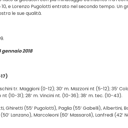
 10, e Lorenzo Pugolotti entrato nel secondo tempo. Un gra
tra le sue qualità.
9.
4 gennaio 2018
17)
chini tr. Maggioni (0-12); 30’ m. Mazzoni nt (5-12); 35’ C
t (10-31); 28’ m. Vincini nt. (10-36); 38’ m. tec. (10-43).
tti, Ghiretti (55’ Pugolotti), Paglia (55’ Gabelli), Albertini
50’ Lanzano), Marcoleoni (60’ Massaroli), Lanfredi (42’ N