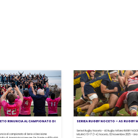
ETO RINUNCIA AL CAMPIONATO DI
SERIEA RUGBY NOCETO – AS RUGBY 
SerieA Rugby Noceto - AS Rugby Milano RUGBY NOC
uncia al campionato di Serie A Decisione
MILANO 13-17 (1-4) Noceto, 02 Novembre 2025 – Una 
glio di Amministrazione per far fronte a difficoltà