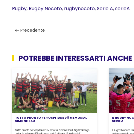
Rugby
,
Rugby Noceto
,
rugbynoceto
,
Serie A
,
serieA
Precedente
POTREBBE INTERESSARTI ANCHE
TUTTO PRONTO PER OSPITARE L’8 MEMORIAL
IL RUGBY NOC
SIMONE SAU
SERIE A
Tutto pronto per ospitare l’8 Memorial Simone Sau Il Big Challenge
Il Rugby Noceto rin
Under 14, alla sua 19° edizione, vedrà sfidarsi 12 fra le migli.....
deliberata dal Consi