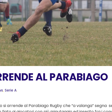
RRENDE AL PARABIAGO
ws
,
Serie A
.
eto si arrende al Parabiago Rugby che “a valanga” segna s
fiato ai giocatori con più minutaggio ed inserito fra i conv