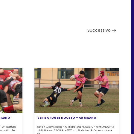
Successivo
MILANO
SERIE A RUGBY NOCETO – AU MILANO
ETO - AS RUGBY
Serie A Rugby Noceto - AU Milano RUGBY NOCETO - AU MILANO 21-13
sconfitta che
(4-0) Noceto, 25 Ottobre 2025 – Lo Stadio Nando Capra sorride ai