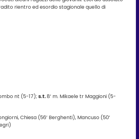
dito rientro ed esordio stagionale quello di
olombo nt (5-17);
s.t.
8’ m. Mikaele tr Maggioni (5-
, Bongiorni, Chiesa (56’ Berghenti), Mancuso (50’
egri)