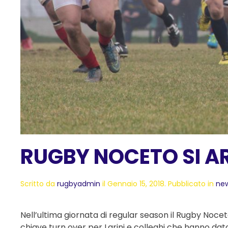
RUGBY NOCETO SI A
Scritto da
rugbyadmin
il
Gennaio 15, 2018
. Pubblicato in
ne
Nell’ultima giornata di regular season il Rugby Noc
chiave turn over per Larini e colleghi che hanno dato 