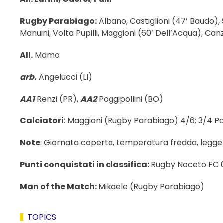
Rugby Parabiago:
Albano, Castiglioni (47’ Baudo),
Manuini, Volta Pupilli, Maggioni (60’ Dell’Acqua), Canzi
All.
Mamo
arb.
Angelucci (LI)
AA1
Renzi (PR),
AA2
Poggipollini (BO)
Calciatori
: Maggioni (Rugby Parabiago) 4/6; 3/4 P
Note
: Giornata coperta, temperatura fredda, leggera
Punti conquistati in classifica:
Rugby Noceto FC 
Man of the Match:
Mikaele (Rugby Parabiago)
TOPICS