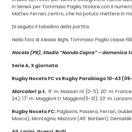
in SerieA per Tommaso Paglia, titolare con il numero
Matteo Ferrari, centro, che ha potuto mettere in mos
Di seguito il tabellino della partita.
Nella foto di Alessio Bighi, Tommaso Paglia classe 199
Noceto (PR), Stadio “Nando Capra” – domenica 1
Serie A, X giornata
Rugby Noceto FC vs Rugby Parabiago 10-43 (05-
Marcatori
:
p.t.
6’ m. Massari nt (0-5); 20’ m. Frances
24); 17’ m. Maggioni tr Maggioni(5-31); 23’ m. Lanzano n
Rugby Noceto FC:
Pagliarini, Passera, Ferrari, Guide
Mosca), Montagna, Mazzoni (46’ Barbieri), Demaldè (
All.
Larini,
Guerci
,
Pulli