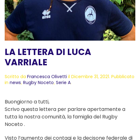
LA LETTERA DI LUCA
VARRIALE
Scritto da
Francesca Olivetti
il
Dicembre 31, 2021
. Pubblicato
in
news
,
Rugby Noceto
,
Serie A
.
Buongiorno a tutti,
Scrivo questa lettera per parlare apertamente a
tutta la nostra comunità, la famiglia del Rugby
Noceto .
Visto l’aumento dei contagi e la decisone federale di