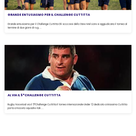
GRANDE ENTUSIASMO PER IL CHALLENGE CUTTITTA
Grande entusiasmo per il Challenge Cuttitta Gli scozzesi dello Stew Mel Lions si aggiudicano il torneo al
termine di due giorni di rug.....
AL VIA IL 5°CHALLENGE CUTTITTA
Rugby Nocetoal via il 5°Challenge Cuttitta Il torneo internazionale Under 12 dedicato a Massimo Cuttitta
porta a Noceto squadre itali.....