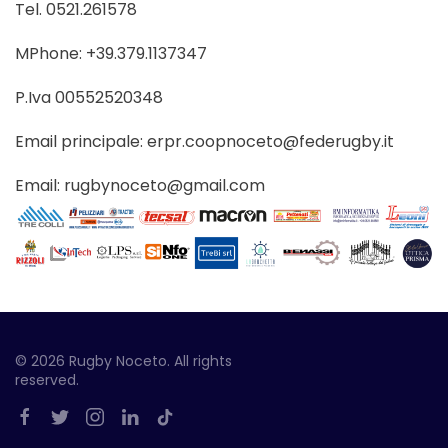
Tel. 0521.261578
MPhone: +39.379.1137347
P.Iva 00552520348
Email principale: erpr.coopnoceto@federugby.it
Email: rugbynoceto@gmail.com
©
2026
Rugby Noceto. All rights
reserved.