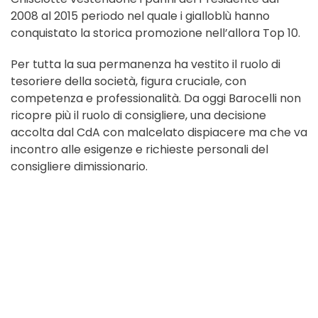
2008 al 2015 periodo nel quale i gialloblù hanno
conquistato la storica promozione nell’allora Top 10.
Per tutta la sua permanenza ha vestito il ruolo di
tesoriere della società, figura cruciale, con
competenza e professionalità. Da oggi Barocelli non
ricopre più il ruolo di consigliere, una decisione
accolta dal CdA con malcelato dispiacere ma che va
incontro alle esigenze e richieste personali del
consigliere dimissionario.
“Angelo rappresenta al meglio la
dedizione, l’amore e la passione per
questa società – sottolinea il Presidente
Petriccioli – in tutti questi anni il suo
lavoro è stato prezioso per permettere al